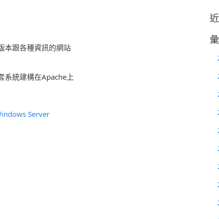
Apache
近
+
Subversion(SVN)
彙
+
新版本跟各種資訊的網站
Trac
系統建構在Apache上
indows Server