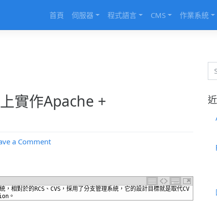
首頁
伺服器
程式語言
CMS
作業系統
08上實作Apache +
近
on
ave a Comment
在
Windows
Server
2008
統，相對於的
RCS
、
CVS
，採用了分支管理系統，它的設計目標就是取代
CV
上
ion
。
實
作