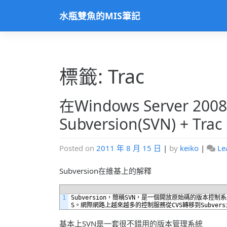
Skip
水瓶雙魚的MIS筆記
to
content
標籤: Trac
在Windows Server 20
Subversion(SVN) + Trac
Posted on
2011 年 8 月 15 日
|
by
keiko
|
Le
Subversion在維基上的解釋
1
Subversion
，簡稱
SVN
，是一個開放原始碼的版本控制系
S
。網際網路上越來越多的控制服務從
CVS
轉移到
Subvers
基本上SVN是一套很不錯用的版本管理系統