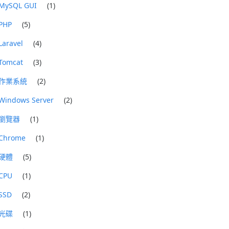
MySQL GUI
(1)
PHP
(5)
Laravel
(4)
Tomcat
(3)
作業系統
(2)
Windows Server
(2)
瀏覽器
(1)
Chrome
(1)
硬體
(5)
CPU
(1)
SSD
(2)
光碟
(1)