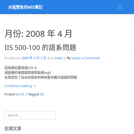
Skip
水瓶雙魚的MIS筆記
to
content
月份: 2008 年 4 月
IIS 500-100 的語系問題
on
Posted on
2008 年 4 月 7 日
|
by
keiko
|
Leave a Comment
IIS
500-
因為網站要寫成UTF-8
100
很困擾的是錯誤頁面預設是big5
的
在我宣告了站台的語系的時候會有顯示錯誤的問題
語
Continue reading
→
系
問
Posted in
IIS
|
Tagged
IIS
題
近期文章