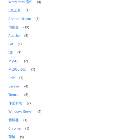
WordPress 插件
(4)
IDE工具
(1)
Android Studio
(1)
伺服器
(19)
Apache
(3)
Git
(1)
IIS
(7)
MySQL
(2)
MySQL GUI
(1)
PHP
(5)
Laravel
(4)
Tomcat
(3)
作業系統
(2)
Windows Server
(2)
瀏覽器
(1)
Chrome
(1)
硬體
(5)