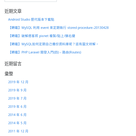
在
外
近期文章
不
怕
Android Studio 歷代版本下載點
沒
【轉載】MySQL 利用 event 來定期執行 stored procedure–20130428
有
趁
【轉載】破解痞客邦 pixnet 複製/貼上/鎖右鍵
手
工
【轉載】MySQL如何定期自己備份資料庫呢？這有圖文祥解。
具
【轉載】PHP Laravel 開發入門(四) – 路由(Routes)
近期留言
彙整
2019 年 12 月
2019 年 9 月
2019 年 7 月
2019 年 6 月
2014 年 6 月
2014 年 5 月
2011 年 12 月