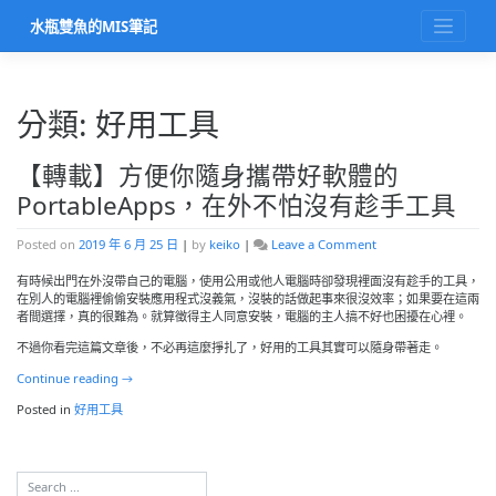
Skip
水瓶雙魚的MIS筆記
to
content
分類:
好用工具
【轉載】方便你隨身攜帶好軟體的
PortableApps，在外不怕沒有趁手工具
on
Posted on
2019 年 6 月 25 日
|
by
keiko
|
Leave a Comment
【轉
載】
有時候出門在外沒帶自己的電腦，使用公用或他人電腦時卻發現裡面沒有趁手的工具，
方
在別人的電腦裡偷偷安裝應用程式沒義氣，沒裝的話做起事來很沒效率；如果要在這兩
便
者間選擇，真的很難為。就算徵得主人同意安裝，電腦的主人搞不好也困擾在心裡。
你
不過你看完這篇文章後，不必再這麼掙扎了，好用的工具其實可以隨身帶著走。
隨
身
Continue reading
→
攜
帶
Posted in
好用工具
好
軟
體
的
PortableApps，