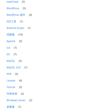
ownCloud
(2)
WordPress
(5)
WordPress 插件
(4)
IDE工具
(1)
Android Studio
(1)
伺服器
(19)
Apache
(3)
Git
(1)
IIS
(7)
MySQL
(2)
MySQL GUI
(1)
PHP
(5)
Laravel
(4)
Tomcat
(3)
作業系統
(2)
Windows Server
(2)
瀏覽器
(1)