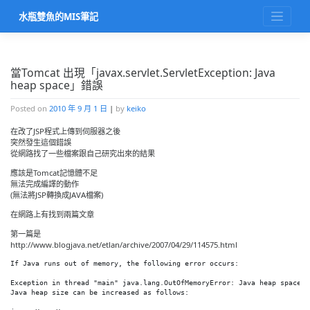
Skip
水瓶雙魚的MIS筆記
to
content
當Tomcat 出現「javax.servlet.ServletException: Java
heap space」錯誤
Posted on
2010 年 9 月 1 日
|
by
keiko
在改了JSP程式上傳到伺服器之後
突然發生這個錯誤
從網路找了一些檔案跟自己研究出來的結果
應該是Tomcat記憶體不足
無法完成編譯的動作
(無法將JSP轉換成JAVA檔案)
在網路上有找到兩篇文章
第一篇是
http://www.blogjava.net/etlan/archive/2007/04/29/114575.html
If Java runs out of memory, the following error occurs:

Exception in thread "main" java.lang.OutOfMemoryError: Java heap space

Java heap size can be increased as follows:
