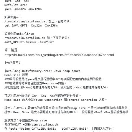
java -Xms -Xmx

Defaults are:

java -Xms32m -Xmx128m

如果你用win

/tomcat/bin/catalina.bat 加上下面的命令:

set JAVA_OPTS=-Xms32m -Xmx256m

如果你用unix/linux

/tomcat/bin/catalina.sh 加上下面的命令:

第二篇是
http://hi.baidu.com/dou_ye/blog/item/8ff0fe3d5490da04baa167ec.html
jvm內存不足

java.lang.OutOfMemoryError: Java heap space

Heap size 設置

JVM堆的設置是指java程序運行過程中JVM可以調配使用的內存空間的設置，

JVM在啟動的時候會自動設置Heap size的值，

其初始空間(即-Xms)是物理內存的1/64，最大空間(-Xmx)是物理內存的1/4。

可以利用JVM提供的-Xmn -Xms -Xmx等選項可進行設置。

Heap size 的大小是Young Generation 和Tenured Generaion 之和。

提示：在JVM中如果98％的時間是用於GC且可用的Heap size 不足2％的時候將拋出此異常信息。
提示：Heap Size 最大不要超過可用物理內存的80％，一般的要將-Xms和-Xmx選項設置為相同，而
解決方法：手動設置Heap size

修改TOMCAT_HOME/bin/catalina.sh

在「echo "Using CATALINA_BASE:   $CATALINA_BASE"」上面加入以下行：
