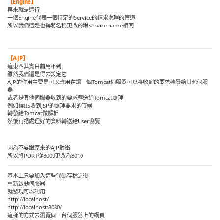
【Engine】
再來就是這行
一個Engine代表一個特定的Service的請求處理的管道
所以我們這邊也得將名稱更改的跟Service name相同
【AJP】
這東西其實目前用不到
雖然我們還是得去設定它
AJP的作用主要是可以應用在讓一個Tomcat伺服器可以將收到的要求轉發給其他伺服
器
或者是其他伺服器收到的要求轉送給Tomcat處理
例如讓IIS收到JSP的處理要求的時候
轉發給Tomcat做解析
然後再把處理好的資料轉送給User瀏覽
因為不要跟原來的AJP對衝
所以將PORT從8009更改為8010
基本上只要加入這些代碼存檔之後
重新啟動伺服器
就發現可以利用
http://localhost/
http://localhost:8080/
這樣的方式去瀏覽同一台伺服器上的網頁