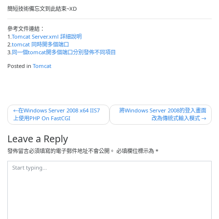
簡短技術備忘文到此結束~XD
參考文件連結：
1.
Tomcat Server.xml 詳細說明
2.
tomcat 同時開多個端口
3.
同一個tomcat開多個端口分別發佈不同項目
Posted in
Tomcat
文
在Windows Server 2008 x64 IIS7
將Windows Server 2008的登入畫面
上使用PHP On FastCGI
改為傳統式輸入模式
章
導
Leave a Reply
覽
發佈留言必須填寫的電子郵件地址不會公開。
必填欄位標示為
*