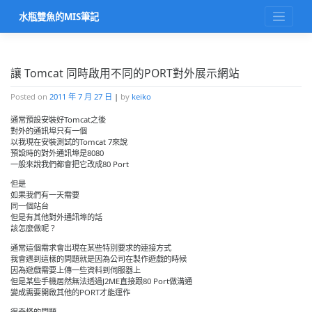
Skip
水瓶雙魚的MIS筆記
to
content
讓 Tomcat 同時啟用不同的PORT對外展示網站
Posted on
2011 年 7 月 27 日
|
by
keiko
通常預設安裝好Tomcat之後
對外的通訊埠只有一個
以我現在安裝測試的Tomcat 7來說
預設時的對外通訊埠是8080
一般來說我們都會把它改成80 Port
但是
如果我們有一天需要
同一個站台
但是有其他對外通訊埠的話
該怎麼做呢？
通常這個需求會出現在某些特別要求的連接方式
我會遇到這樣的問題就是因為公司在製作遊戲的時候
因為遊戲需要上傳一些資料到伺服器上
但是某些手機居然無法透過J2ME直接跟80 Port做溝通
變成需要開啟其他的PORT才能運作
很奇怪的問題