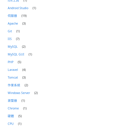
IDE工具
(1)
Android Studio
(1)
伺服器
(19)
Apache
(3)
Git
(1)
IIS
(7)
MySQL
(2)
MySQL GUI
(1)
PHP
(5)
Laravel
(4)
Tomcat
(3)
作業系統
(2)
Windows Server
(2)
瀏覽器
(1)
Chrome
(1)
硬體
(5)
CPU
(1)