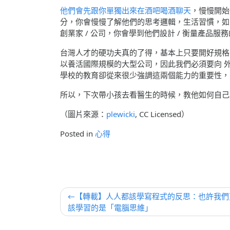
他們會先跟你單獨出來在酒吧喝酒聊天
，慢慢開始
分，你會慢慢了解他們的思考邏輯，生活習慣，如
創業家 / 公司，你會學到他們設計 / 衡量產品服
台灣人才的硬功夫真的了得，基本上只要開好規格
以養活國際規模的大型公司，因此我們必須要向 
學校的教育卻從來很少強調這兩個能力的重要性，
所以，下次帶小孩去看醫生的時候，教他如何自己
（圖片來源：
plewicki
, CC Licensed）
Posted in
心得
文
【轉載】人人都該學寫程式的反思：也許我們
該學習的是「電腦思維」
章