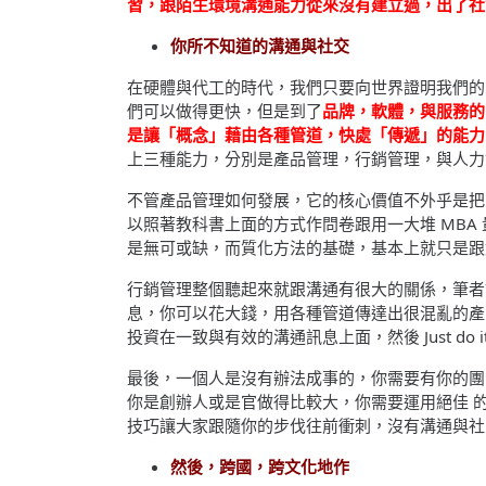
習，跟陌生環境溝通能力從來沒有建立過，出了社
你所不知道的溝通與社交
在硬體與代工的時代，我們只要向世界證明我們的
們可以做得更快，但是到了
品牌，軟體，與服務的
是讓「概念」藉由各種管道，快處「傳遞」的能力
上三種能力，分別是產品管理，行銷管理，與人力
不管產品管理如何發展，它的核心價值不外乎是把
以照著教科書上面的方式作問卷跟用一大堆 MBA
是無可或缺，而質化方法的基礎，基本上就只是跟
行銷管理整個聽起來就跟溝通有很大的關係，筆者
息，你可以花大錢，用各種管道傳達出很混亂的產
投資在一致與有效的溝通訊息上面，然後 Just do i
最後，一個人是沒有辦法成事的，你需要有你的團
你是創辦人或是官做得比較大，你需要運用絕佳 
技巧讓大家跟隨你的步伐往前衝刺，沒有溝通與社
然後，跨國，跨文化地作