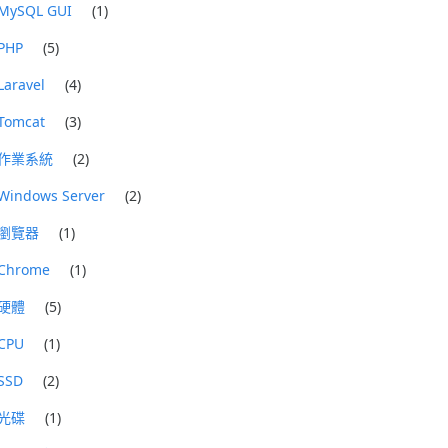
MySQL GUI
(1)
PHP
(5)
Laravel
(4)
Tomcat
(3)
作業系統
(2)
Windows Server
(2)
瀏覽器
(1)
Chrome
(1)
硬體
(5)
CPU
(1)
SSD
(2)
光碟
(1)