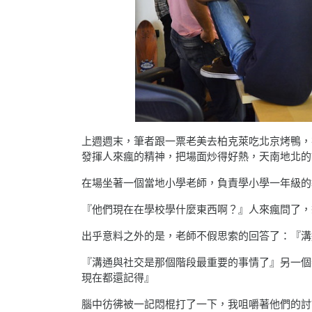
上週週末，筆者跟一票老美去柏克萊吃北京烤鴨，在
發揮人來瘋的精神，把場面炒得好熱，天南地北的
在場坐著一個當地小學老師，負責學小學一年級的
『他們現在在學校學什麼東西啊？』人來瘋問了，
出乎意料之外的是，老師不假思索的回答了：『溝
『溝通與社交是那個階段最重要的事情了』另一個老美
現在都還記得』
腦中彷彿被一記悶棍打了一下，我咀嚼著他們的討