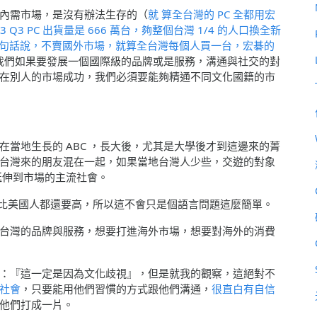
內需市場，是沒有辦法生存的（
就 算全台灣的 PC 全都用宏
3 PC 出貨量是 666 萬台，夠整個台灣 1/4 的人口換全新
，換句話說，不賣國外市場，就算全台灣每個人買一台，宏碁的
我們如果要發展一個國際級的品牌或是服務，溝通與社交的對
在別人的市場成功，我們必須要能夠精通不同文化國籍的市
當地生長的 ABC ，長大後，尤其是大學後才到這邊來的菁
台灣來的朋友混在一起，如果當地台灣人少些，交遊的對象
延伸到市場的主流社會。
考得比美國人都還要高，所以這不會只是個語言問題這麼簡單。
台灣的品牌與服務，想要打進海外市場，想要對海外的消費
：『這一定是因為文化歧視』，但是就我的觀察，這絕對不
社會
，只要能用他們習慣的方式跟他們溝通，
很直白有自信
他們打成一片。