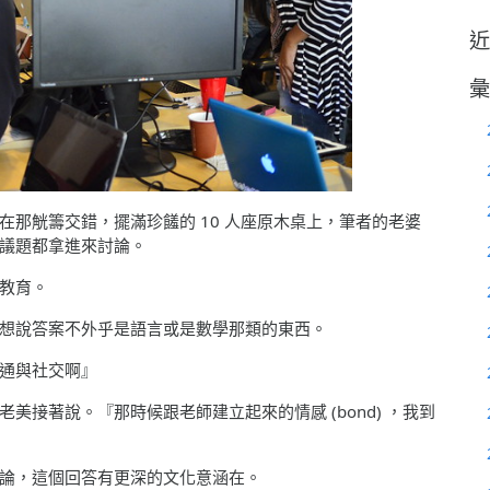
近
彙
那觥籌交錯，擺滿珍饈的 10 人座原木桌上，筆者的老婆
議題都拿進來討論。
教育。
想說答案不外乎是語言或是數學那類的東西。
通與社交啊』
接著說。『那時候跟老師建立起來的情感 (bond) ，我到
論，這個回答有更深的文化意涵在。