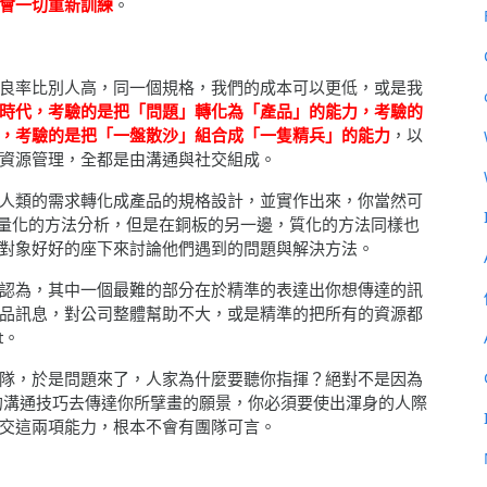
會一切重新訓練
。
良率比別人高，同一個規格，我們的成本可以更低，或是我
時代，考驗的是把「問題」轉化為「產品」的能力，考驗的
，考驗的是把「一盤散沙」組合成「一隻精兵」的能力
，以
資源管理，全都是由溝通與社交組成。
人類的需求轉化成產品的規格設計，並實作出來，你當然可
 量化的方法分析，但是在銅板的另一邊，質化的方法同樣也
對象好好的座下來討論他們遇到的問題與解決方法。
認為，其中一個最難的部分在於精準的表達出你想傳達的訊
品訊息，對公司整體幫助不大，或是精準的把所有的資源都
t。
隊，於是問題來了，人家為什麼要聽你指揮？絕對不是因為
的溝通技巧去傳達你所擘畫的願景，你必須要使出渾身的人際
交這兩項能力，根本不會有團隊可言。