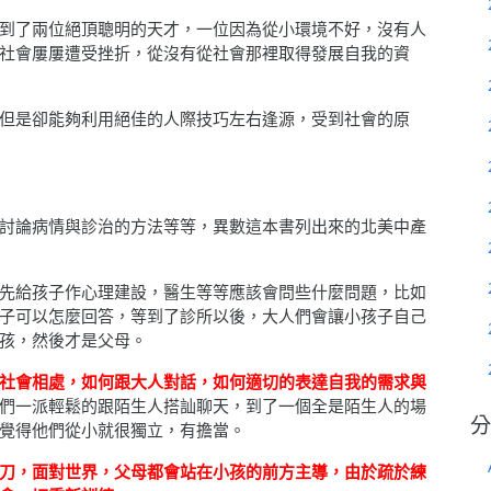
到了兩位絕頂聰明的天才，一位因為從小環境不好，沒有人
社會屢屢遭受挫折，從沒有從社會那裡取得發展自我的資
但是卻能夠利用絕佳的人際技巧左右逢源，受到社會的原
討論病情與診治的方法等等，異數這本書列出來的北美中產
先給孩子作心理建設，醫生等等應該會問些什麼問題，比如
子可以怎麼回答，等到了診所以後，大人們會讓小孩子自己
孩，然後才是父母。
社會相處，如何跟大人對話，如何適切的表達自我的需求與
們一派輕鬆的跟陌生人搭訕聊天，到了一個全是陌生人的場
分
覺得他們從小就很獨立，有擔當。
刀，面對世界，父母都會站在小孩的前方主導，由於疏於練