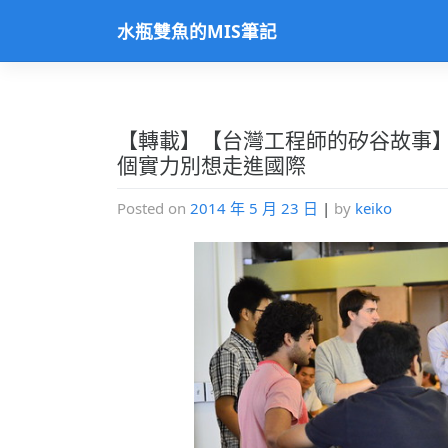
Skip
水瓶雙魚的MIS筆記
to
content
【轉載】【台灣工程師的矽谷故事
個實力別想走進國際
Posted on
2014 年 5 月 23 日
|
by
keiko