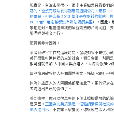
現實是，台灣市場很小，很多產業如果只靠我們的
碁的，也沒有辦法養得起宏碁這間公司。宏碁 2013 Q
的電腦，但是宏碁 2013 整年是在虧錢的狀態
PC ，當年度宏碁都沒有辦法轉虧為盈
），因此，
象也絕對不能僅僅是我們早就爛熟的台灣同胞，要
場溝通與社交才行。
這其實非常困難。
筆者到矽谷工作的這段時間，發現如果不是從小就在
英們很難打進這裡的主流社會，假日會跟一幫同是
很可能就會加 入中國人與香港人，人際關係鮮少
這些旅居矽谷的人各個爛熟英文，托福 /GRE 
連海外旅居人的人際關係都是如此了，更何況身在
者溝通出自己的價值了。
看到這裡，你可以很草率的下個比檸檬還酸的結論
是原因。
正因為北美這邊是一個強調溝通與社交的
地表達自己
，不要讓人家猜測，你很容易深入地跟