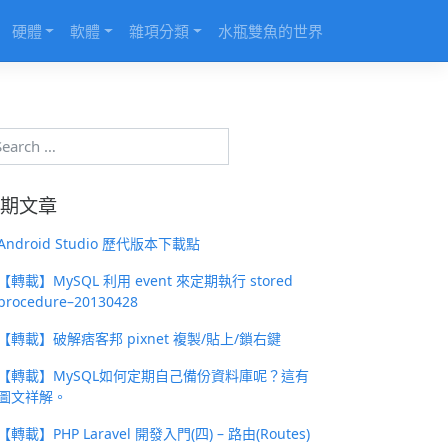
硬體
軟體
雜項分類
水瓶雙魚的世界
期文章
Android Studio 歷代版本下載點
【轉載】MySQL 利用 event 來定期執行 stored
procedure–20130428
【轉載】破解痞客邦 pixnet 複製/貼上/鎖右鍵
【轉載】MySQL如何定期自己備份資料庫呢？這有
圖文祥解。
【轉載】PHP Laravel 開發入門(四) – 路由(Routes)