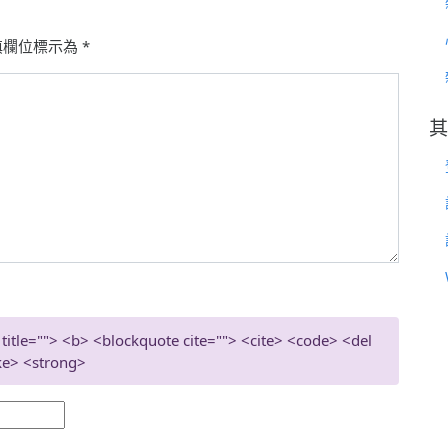
填欄位標示為
*
其
 title=""> <b> <blockquote cite=""> <cite> <code> <del
ke> <strong>