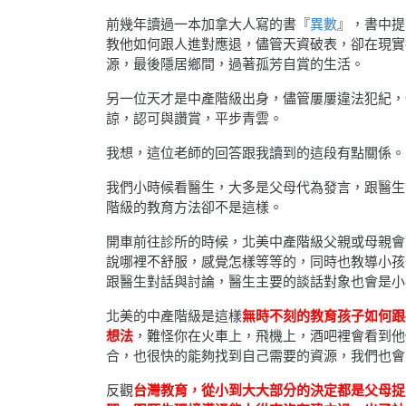
前幾年讀過一本加拿大人寫的書『
異數
』，書中提
教他如何跟人進對應退，儘管天資破表，卻在現實
源，最後隱居鄉間，過著孤芳自賞的生活。
另一位天才是中產階級出身，儘管屢屢違法犯紀，
諒，認可與讚賞，平步青雲。
我想，這位老師的回答跟我讀到的這段有點關係。
我們小時候看醫生，大多是父母代為發言，跟醫生
階級的教育方法卻不是這樣。
開車前往診所的時候，北美中產階級父親或母親會
說哪裡不舒服，感覺怎樣等等的，同時也教導小孩
跟醫生對話與討論，醫生主要的談話對象也會是小
北美的中產階級是這樣
無時不刻的教育孩子如何跟
想法
，難怪你在火車上，飛機上，酒吧裡會看到他
合，也很快的能夠找到自己需要的資源，我們也會
反觀
台灣教育，從小到大大部分的決定都是父母捉