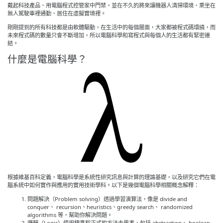
戴起科技產品、用電腦程式控管家中門禁，並在不久的將來讓機器人清掃環境、乘坐在
無人駕駛車裡通勤、居住在虛擬實境裡。
剛剛提到的所有科技都是由軟體驅動，在生活中的每個層面，大家都被程式碼環繞，而
未來程式碼的數量只會不斷增加，所以電腦科學和寫程式與每個人的生活都有緊密連
結。
什麼是電腦科學？
根據維基百科定義，電腦科學是系統性研究訊息與計算的理論基礎，以及研究它們在電
腦系統中如何實作與應用的實用技術學科。以下是幾個電腦科學相關概念解釋：
問題解決（Problem solving）透過學習演算法，像是 divide and
conquer、 recursion、heuristics、greedy search、 randomized
algorithms 等，幫助你解決問題。
邏輯（Logic）使用精準和正式的方法去思考，包括 abstraction、 boolean