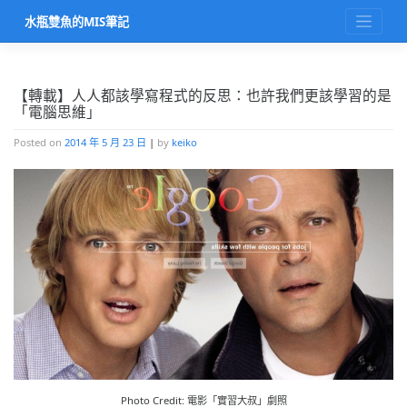
Skip
水瓶雙魚的MIS筆記
to
content
【轉載】人人都該學寫程式的反思：也許我們更該學習的是
「電腦思維」
Posted on
2014 年 5 月 23 日
|
by
keiko
Photo Credit: 電影「實習大叔」劇照