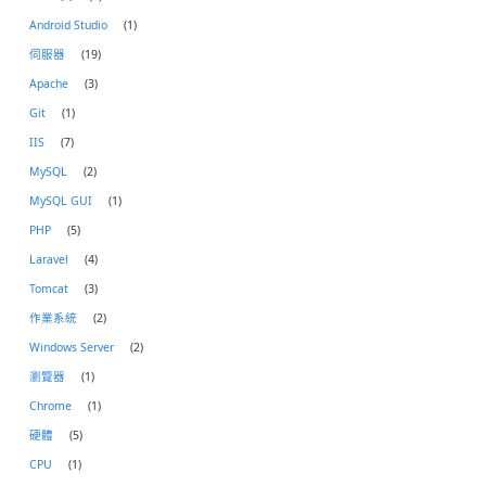
Android Studio
(1)
伺服器
(19)
Apache
(3)
Git
(1)
IIS
(7)
MySQL
(2)
MySQL GUI
(1)
PHP
(5)
Laravel
(4)
Tomcat
(3)
作業系統
(2)
Windows Server
(2)
瀏覽器
(1)
Chrome
(1)
硬體
(5)
CPU
(1)