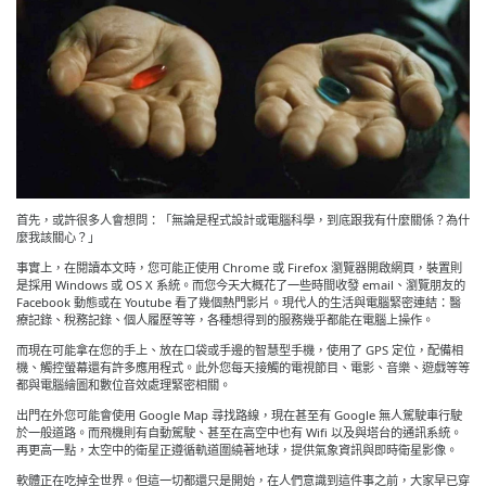
首先，或許很多人會想問：「無論是程式設計或電腦科學，到底跟我有什麼關係？為什
麼我該關心？」
事實上，在閱讀本文時，您可能正使用 Chrome 或 Firefox 瀏覽器開啟網頁，裝置則
是採用 Windows 或 OS X 系統。而您今天大概花了一些時間收發 email、瀏覽朋友的
Facebook 動態或在 Youtube 看了幾個熱門影片。現代人的生活與電腦緊密連結：醫
療記錄、稅務記錄、個人履歷等等，各種想得到的服務幾乎都能在電腦上操作。
而現在可能拿在您的手上、放在口袋或手邊的智慧型手機，使用了 GPS 定位，配備相
機、觸控螢幕還有許多應用程式。此外您每天接觸的電視節目、電影、音樂、遊戲等等
都與電腦繪圖和數位音效處理緊密相關。
出門在外您可能會使用 Google Map 尋找路線，現在甚至有 Google 無人駕駛車行駛
於一般道路。而飛機則有自動駕駛、甚至在高空中也有 Wifi 以及與塔台的通訊系統。
再更高一點，太空中的衛星正遵循軌道圍繞著地球，提供氣象資訊與即時衛星影像。
軟體正在吃掉全世界。但這一切都還只是開始，在人們意識到這件事之前，大家早已穿