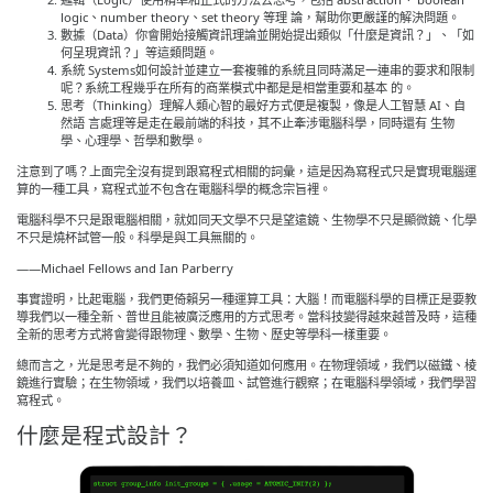
logic、number theory、set theory 等理 論，幫助你更嚴謹的解決問題。
數據（Data）你會開始接觸資訊理論並開始提出類似「什麼是資訊？」、「如
何呈現資訊？」等這類問題。
系統 Systems如何設計並建立一套複雜的系統且同時滿足一連串的要求和限制
呢？系統工程幾乎在所有的商業模式中都是是相當重要和基本 的。
思考（Thinking）理解人類心智的最好方式便是複製，像是人工智慧 AI、自
然語 言處理等是走在最前端的科技，其不止牽涉電腦科學，同時還有 生物
學、心理學、哲學和數學。
注意到了嗎？上面完全沒有提到跟寫程式相關的詞彙，這是因為寫程式只是實現電腦運
算的一種工具，寫程式並不包含在電腦科學的概念宗旨裡。
電腦科學不只是跟電腦相關，就如同天文學不只是望遠鏡、生物學不只是顯微鏡、化學
不只是燒杯試管一般。科學是與工具無關的。
——Michael Fellows and Ian Parberry
事實證明，比起電腦，我們更倚賴另一種運算工具：大腦！而電腦科學的目標正是要教
導我們以一種全新、普世且能被廣泛應用的方式思考。當科技變得越來越普及時，這種
全新的思考方式將會變得跟物理、數學、生物、歷史等學科一樣重要。
總而言之，光是思考是不夠的，我們必須知道如何應用。在物理領域，我們以磁鐵、棱
鏡進行實驗；在生物領域，我們以培養皿、試管進行觀察；在電腦科學領域，我們學習
寫程式。
什麼是程式設計？