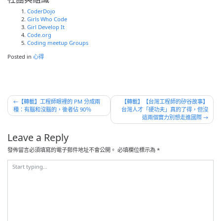
CoderDojo
Girls Who Code
Girl Develop It
Code.org
Coding meetup Groups
Posted in
心得
文
【轉載】工程師眼裡的 PM 分成兩
【轉載】【台灣工程師的矽谷故事】
種：有腦和沒腦的，後者佔 90％
台灣人才「硬功夫」真的了得，但沒
章
這兩個實力別想走進國際
導
Leave a Reply
覽
發佈留言必須填寫的電子郵件地址不會公開。
必填欄位標示為
*