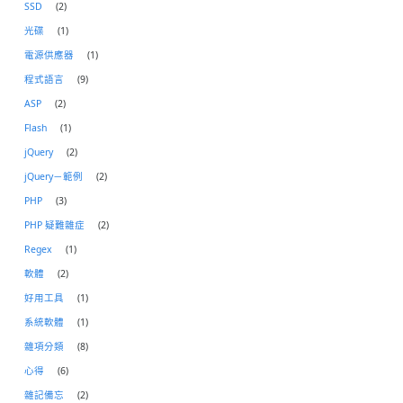
SSD
(2)
光碟
(1)
電源供應器
(1)
程式語言
(9)
ASP
(2)
Flash
(1)
jQuery
(2)
jQuery－範例
(2)
PHP
(3)
PHP 疑難雜症
(2)
Regex
(1)
軟體
(2)
好用工具
(1)
系統軟體
(1)
雜項分類
(8)
心得
(6)
雜記備忘
(2)