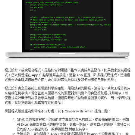
程式設計，或說是寫程式，是指如何對電腦下指令以完成某些動作。如果從來沒寫過程
式，您大概曾經在 App 中點擊過某些按鈕，這些 App 正是由許多程式碼組成，透過程
式碼告訴電腦如何展示介面、要在哪裡取得數據以及如何回應使用者的點擊。
程式設計完全是基於上述電腦科學的原則，剛剛談到的邏輯、演算法、系統工程等能用
來建構任何事情，從您正用來閱讀本文的瀏覽器到飛機上的自動駕駛程 式都可以。即
使程式設計牽涉到許多數學與結構，但這同時也相當能激盪創意的實作：用一條條的程
式碼，就能把想法化為真實存在的產品。
學習程式設計能為你帶來不少好處，以下 Yevgeniy Brikman 提出三點：
DIY如果你會寫程式，你就能建立專屬於自己的成品，從最簡單的開 始，例如
用 Excel 表格計算自己的稅務資訊，更難一點點， 建立自己的網站、開發自己
公司的 App 甚至打造一款手機遊戲 與朋友共享。
故障排除一旦你開發了 App，便會發現要開發其他 App 也沒那麼難 了。一旦