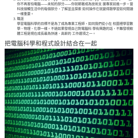
你不再害怕電腦——未知的部分——你就朝著成為技術支 援專家前進一步。當
科技接觸生活中的每個部分，了解並且探索 如何操作它就變得跟學習如何閱讀
一樣重要。
職涯
學習電腦科學的目標不是為了成為專業工程師，如同我們從小在 校園裡學習數
學、物理、化學一樣。不過如果發現自己對電腦科 學有興趣的話，不難發現軟
體工程是現在成長最為快速、高薪的 工作選項之一。
把電腦科學和程式設計結合在一起