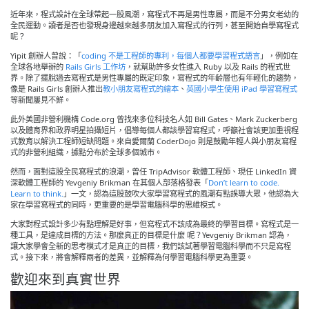
近年來，程式設計在全球帶起一股風潮，寫程式不再是男性專屬，而是不分男女老幼的
全民運動。讀者是否也發現身邊越來越多朋友加入寫程式的行列，甚至開始自學寫程式
呢？
Yipit 創辦人曾說：「
coding 不是工程師的專利，每個人都要學習程式語言
」，例如在
全球各地舉辦的
Rails Girls 工作坊
，就幫助許多女性進入 Ruby 以及 Rails 的程式世
界。除了擺脫過去寫程式是男性專屬的既定印象，寫程式的年齡層也有年輕化的趨勢，
像是 Rails Girls 創辦人推出
教小朋友寫程式的繪本
、
英國小學生使用 iPad 學習寫程式
等新聞屢見不鮮。
此外美國非營利機構 Code.org 曾找來多位科技名人如 Bill Gates、Mark Zuckerberg
以及體育界和政界明星拍攝短片，倡導每個人都該學習寫程式，呼籲社會該更加重視程
式教育以解決工程師短缺問題。來自愛爾蘭 CoderDojo 則是鼓勵年輕人與小朋友寫程
式的非營利組織，據點分布於全球多個城市。
然而，面對這股全民寫程式的浪潮，曾任 TripAdvisor 軟體工程師、現任 LinkedIn 資
深軟體工程師的 Yevgeniy Brikman 在其個人部落格發表「
Don’t learn to code.
Learn to think.
」一文，認為這股鼓吹大家學習寫程式的風潮有點誤導大眾，他認為大
家在學習寫程式的同時，更重要的是學習電腦科學的思維模式。
大家對程式設計多少有點理解是好事，但寫程式不該成為最終的學習目標。寫程式是一
種工具，是達成目標的方法。那麼真正的目標是什麼 呢？Yevgeniy Brikman 認為，
讓大家學會全新的思考模式才是真正的目標，我們該試著學習電腦科學而不只是寫程
式。接下來，將會解釋兩者的差異，並解釋為何學習電腦科學更為重要。
歡迎來到真實世界