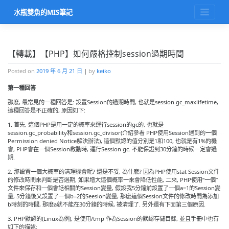
Skip
水瓶雙魚的MIS筆記
to
content
【轉載】【PHP】如何嚴格控制session過期時間
Posted on
2019 年 6 月 21 日
|
by
keiko
第一種回答
那麽, 最常見的一種回答是: 設置Session的過期時間, 也就是session.gc_maxlifetime,
這種回答是不正確的, 原因如下:
1. 首先, 這個PHP是用一定的概率來運行session的gc的, 也就是
session.gc_probability和session.gc_divisor(介紹參看 PHP使用Session遇到的一個
Permission denied Notice解決辦法), 這個默認的值分別是1和100, 也就是有1%的機
會, PHP會在一個Session啟動時, 運行Session gc. 不能保證到30分鐘的時候一定會過
期.
2. 那設置一個大概率的清理機會呢? 還是不妥, 為什麽? 因為PHP使用stat Session文件
的修改時間來判斷是否過期, 如果增大這個概率一來會降低性能, 二來, PHP使用”一個”
文件來保存和一個會話相關的Session變量, 假設我5分鐘前設置了一個a=1的Session變
量, 5分鐘後又設置了一個b=2的Seesion變量, 那麽這個Session文件的修改時間為添加
b時刻的時間, 那麽a就不能在30分鐘的時候, 被清理了. 另外還有下面第三個原因.
3. PHP默認的(Linux為例), 是使用/tmp 作為Session的默認存儲目錄, 並且手冊中也有
如下的描述: