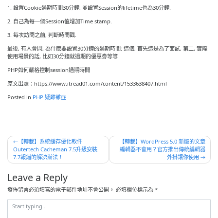
1. 設置Cookie過期時間30分鐘, 並設置Session的lifetime也為30分鐘.
2. 自己為每一個Session值增加Time stamp.
3. 每次訪問之前, 判斷時間戳.
最後, 有人會問, 為什麽要設置30分鐘的過期時間: 這個, 首先這是為了面試, 第二, 實際
使用場景的話, 比如30分鐘就過期的優惠劵等等
PHP如何嚴格控制session過期時間
原文出處：https://www.itread01.com/content/1533638407.html
Posted in
PHP 疑難雜症
文
【轉載】系統緩存優化軟件
【轉載】WordPress 5.0 新版的文章
Outertech Cacheman 7.5升級安裝
編輯器不會用？官方推出傳統編輯器
章
7.7報錯的解決辦法！
外掛讓你使用
導
Leave a Reply
覽
發佈留言必須填寫的電子郵件地址不會公開。
必填欄位標示為
*