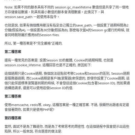
Note: 如果不同的腳本具有不同的 session.gc_maxlifetime 數值但是共享了同一個地
方存儲會話數據，則具有最小數值的腳本會清理數據。此情況下，與
session.save_path 一起使用本指令。
也就是說, 如果有倆個應用都沒有指定自己獨立的save_path, 一個設置了過期時間為2
分鐘(假設為A), 一個設置為30分鐘(假設為B), 那麽每次當A的Session gc運行的時候, 就
會同時刪除屬於應用B的Session files.
所以, 第一種答案是不”完全嚴格”正確的.
第二種答案
還有一種常見的答案是: 設置Session ID的載體, Cookie的過期時間, 也就是
session.cookie_lifetime. 這種回答也是不正確的, 原因如下:
這個過期只是Cookie過期, 換個說法這點就考察Cookie和Session的區別, Session過期
是服務器過期, 而Cookie過期是客戶端(瀏覽器)來保證的, 即使你設置了Cookie過期, 這
個只能保證標準瀏覽器到期的時候, 不會發送這個Cookie(包含著Session ID), 而如果通
過構造請求, 還是可以使用這個Session ID的值.
第三種答案
使用memcache, redis等, okey, 這種答案是一種正確答案. 不過, 很顯然出題者肯定還
會接著問你, 如果只是使用PHP呢?
第四種答案
當然, 面試不是為了難道你, 而是為了考察思考的周密性. 在這個過程中我會提示出這些
陷阱, 所以一般來說, 符合題意的做法是: