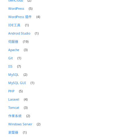
ownCloud
(2)
WordPress
(5)
WordPress 插件
(4)
IDE工具
(1)
Android Studio
(1)
伺服器
(19)
Apache
(3)
Git
(1)
IIS
(7)
MySQL
(2)
MySQL GUI
(1)
PHP
(5)
Laravel
(4)
Tomcat
(3)
作業系統
(2)
Windows Server
(2)
瀏覽器
(1)