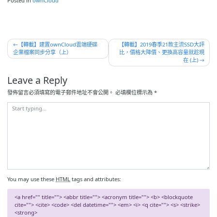
Posted in
ownCloud
文
【轉載】建置ownCloud雲端硬碟
【轉載】2019春季21款主流SSD大評
企業檔案同步分享（上）
比，價格大降價、更換高容量就趁現
章
在 (上)
導
Leave a Reply
覽
發佈留言必須填寫的電子郵件地址不會公開。
必填欄位標示為
*
You may use these
HTML
tags and attributes:
<a href="" title=""> <abbr title=""> <acronym title=""> <b> <blockquote
cite=""> <cite> <code> <del datetime=""> <em> <i> <q cite=""> <s> <strike>
<strong>