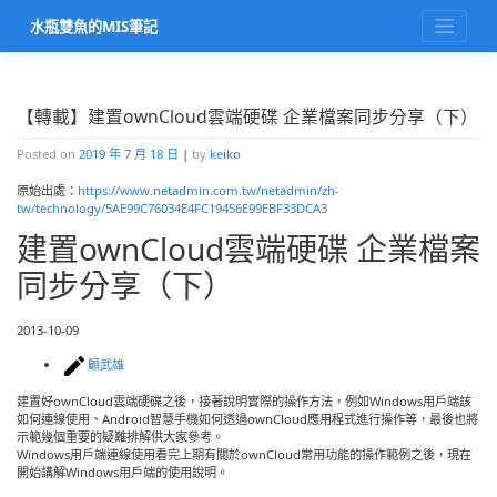
Skip
水瓶雙魚的MIS筆記
to
content
【轉載】建置ownCloud雲端硬碟 企業檔案同步分享（下）
Posted on
2019 年 7 月 18 日
|
by
keiko
原始出處：
https://www.netadmin.com.tw/netadmin/zh-
tw/technology/5AE99C76034E4FC19456E99EBF33DCA3
建置ownCloud雲端硬碟 企業檔案
同步分享（下）
2013-10-09
顧武雄
建置好ownCloud雲端硬碟之後，接著說明實際的操作方法，例如Windows用戶端該
如何連線使用、Android智慧手機如何透過ownCloud應用程式進行操作等，最後也將
示範幾個重要的疑難排解供大家參考。
Windows用戶端連線使用
看完上期有關於ownCloud常用功能的操作範例之後，現在
開始講解Windows用戶端的使用說明。