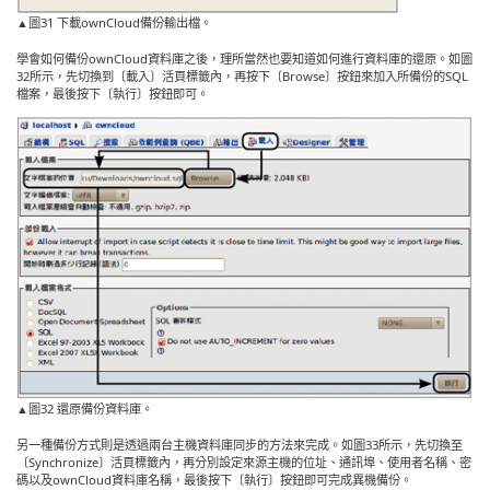
▲圖31 下載ownCloud備份輸出檔。
學會如何備份ownCloud資料庫之後，理所當然也要知道如何進行資料庫的還原。如圖
32所示，先切換到〔載入〕活頁標籤內，再按下〔Browse〕按鈕來加入所備份的SQL
檔案，最後按下〔執行〕按鈕即可。
▲圖32 還原備份資料庫。
另一種備份方式則是透過兩台主機資料庫同步的方法來完成。如圖33所示，先切換至
〔Synchronize〕活頁標籤內，再分別設定來源主機的位址、通訊埠、使用者名稱、密
碼以及ownCloud資料庫名稱，最後按下〔執行〕按鈕即可完成異機備份。