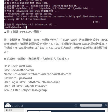
▲圖16 加裝PHP5 LDAP模組。
接下來開啟至「管理者」頁面，如圖17所示在〔LDAP Basic〕活頁標籤內設定LDAP基
礎連接組態。這裡將必要的設定列於下方，其中的網域名稱msft.com必須修改成自己
的網域，而Base欄位也可以在前方加入ou=xxx的表示法，然後完成相對正確密碼的輸
入。
至於其他三個欄位，務必依照下方所列的方式來輸入。
Host：dc01.msft.com
Base：dc=msft,dc=com
Name：cn=administrator,cn=users,dc=msft,dc=com
Password：password
User Login Filter：sAMAccountName=%uid
User List Filter：objectClass=user
Group Filter：objectClass=group