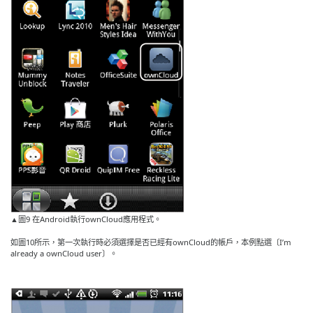
▲圖9 在Android執行ownCloud應用程式。
如圖10所示，第一次執行時必須選擇是否已經有ownCloud的帳戶，本例點選〔I’m
already a ownCloud user〕。