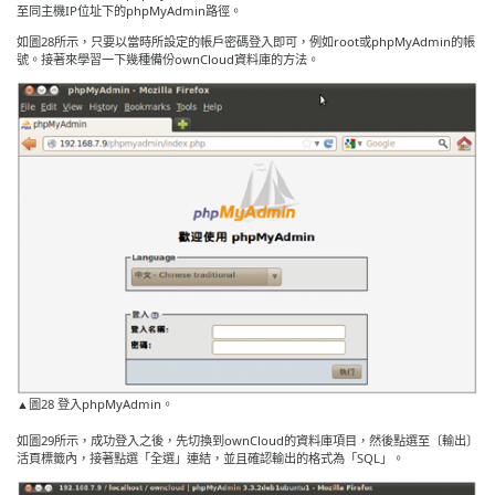
至同主機IP位址下的phpMyAdmin路徑。
如圖28所示，只要以當時所設定的帳戶密碼登入即可，例如root或phpMyAdmin的帳
號。接著來學習一下幾種備份ownCloud資料庫的方法。
▲圖28 登入phpMyAdmin。
如圖29所示，成功登入之後，先切換到ownCloud的資料庫項目，然後點選至〔輸出〕
活頁標籤內，接著點選「全選」連結，並且確認輸出的格式為「SQL」。