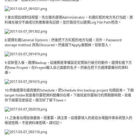
7.會出現這個對話視窗，先左邊先選擇Administrator，右邊紅框的地方先打勾起，資
料庫在被分不論成功失敗都會有記錄。至於路徑可以選擇Log File Path修改。
8.選擇右邊General Options，然後把下方紅框的地方勾選，另外，Password
storage method 改為Obscured。然後按下Apply後關掉，從新登入。
9.從新登入後，選擇Backup，這邊開是準備設定定期執行被分的動作。選擇右邊下方
的New Project。在Project輸入自己喜歡的名子。然後在把下方選擇要備份的資料
庫。
10.然後選擇右邊頁籤的Schedule。把Schedule this backup project 勾選起來。 下面
target folder就是看你要把資料酷備份在哪。下面就是你要執行的周期跟時間，就看
你下面要怎麼設定。選怎好了按下Save。
11.之後會出現這個畫面，很重要，請注意，這邊要填入的是這台電腦作業系統登入的
帳號密碼，不是資料庫密碼，請切記。