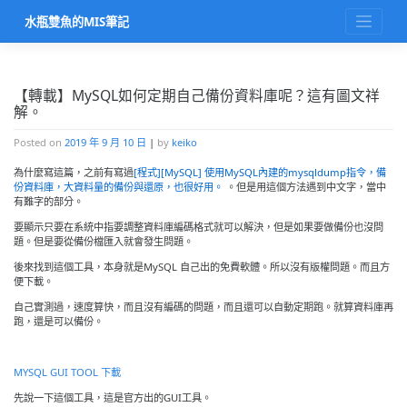
Skip
水瓶雙魚的MIS筆記
to
content
【轉載】MySQL如何定期自己備份資料庫呢？這有圖文祥
解。
Posted on
2019 年 9 月 10 日
|
by
keiko
為什麼寫這篇，之前有寫過
[程式][MySQL] 使用MySQL內建的mysqldump指令，備
份資料庫，大資料量的備份與還原，也很好用。
。但是用這個方法遇到中文字，當中
有難字的部分。
要顯示只要在系統中指要調整資料庫編碼格式就可以解決，但是如果要做備份也沒問
題。但是要從備份檔匯入就會發生問題。
後來找到這個工具，本身就是MySQL 自己出的免費軟體。所以沒有版權問題。而且方
便下載。
自己實測過，速度算快，而且沒有編碼的問題，而且還可以自動定期跑。就算資料庫再
跑，還是可以備份。
MYSQL GUI TOOL 下載
先說一下這個工具，這是官方出的GUI工具。