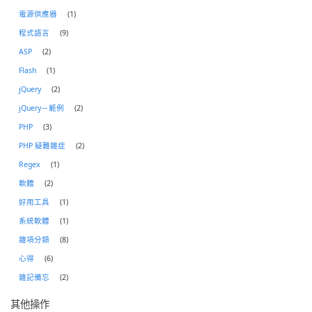
電源供應器
(1)
程式語言
(9)
ASP
(2)
Flash
(1)
jQuery
(2)
jQuery－範例
(2)
PHP
(3)
PHP 疑難雜症
(2)
Regex
(1)
軟體
(2)
好用工具
(1)
系統軟體
(1)
雜項分類
(8)
心得
(6)
雜記備忘
(2)
其他操作