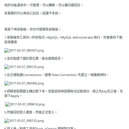
他的功能滿多的。可管理，可以轉移，可以備份跟回存。
有需要的可以再自己玩玩。這邊不多說。
我是下再安裝版，你也可選擇免安裝版。
1.安裝後到工具列->所有程式->MySQL->MySQL Administrator執行，你會看到下面
這個畫面
2.並先點選下圖紅框位置，進去進階設定。
3.在左邊點選Connections，選擇 New Connection 先建立一個連線資料。
4.把帳號密碼跟主機記錄下來。但是這時候密碼無法記錄成功，總之先key完之後，先
按下Apply。
.
5.然後回到登入畫面，然後正式登入。
6.登入後，點選工具列Tools->Option 開啟對話窗。