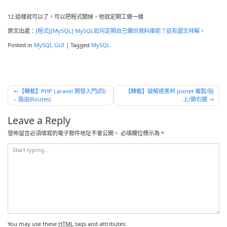
12.這樣就可以了。可以把程式關掉，他就定期工做一樣
原文出處：
[程式][MySQL] MySQL如何定期自己備份資料庫呢？這有圖文祥解。
Posted in
MySQL GUI
|
Tagged
MySQL
文
【轉載】PHP Laravel 開發入門(四)
【轉載】破解痞客邦 pixnet 複製/貼
– 路由(Routes)
上/鎖右鍵
章
導
Leave a Reply
覽
發佈留言必須填寫的電子郵件地址不會公開。
必填欄位標示為
*
You may use these
HTML
tags and attributes: