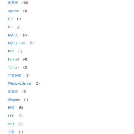
伺服器
(19)
Apache
(3)
Git
(1)
IIS
(7)
MySQL
(2)
MySQL GUI
(1)
PHP
(5)
Laravel
(4)
Tomcat
(3)
作業系統
(2)
Windows Server
(2)
瀏覽器
(1)
Chrome
(1)
硬體
(5)
CPU
(1)
SSD
(2)
光碟
(1)