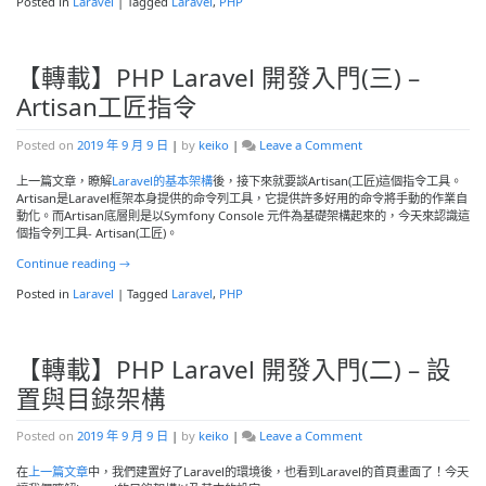
Posted in
Laravel
|
Tagged
Laravel
,
PHP
【轉載】PHP Laravel 開發入門(三) –
Artisan工匠指令
on
Posted on
2019 年 9 月 9 日
|
by
keiko
|
Leave a Comment
【轉
載】
上一篇文章，瞭解
Laravel的基本架構
後，接下來就要談Artisan(工匠)這個指令工具。
PHP
Artisan是Laravel框架本身提供的命令列工具，它提供許多好用的命令將手動的作業自
Laravel
動化。而Artisan底層則是以Symfony Console 元件為基礎架構起來的，今天來認識這
開
個指令列工具- Artisan(工匠)。
發
Continue reading
→
入
門
Posted in
Laravel
|
Tagged
Laravel
,
PHP
(三)
–
Artisan
工
【轉載】PHP Laravel 開發入門(二) – 設
匠
指
置與目錄架構
令
on
Posted on
2019 年 9 月 9 日
|
by
keiko
|
Leave a Comment
【轉
載】
在
上一篇文章
中，我們建置好了Laravel的環境後，也看到Laravel的首頁畫面了！今天