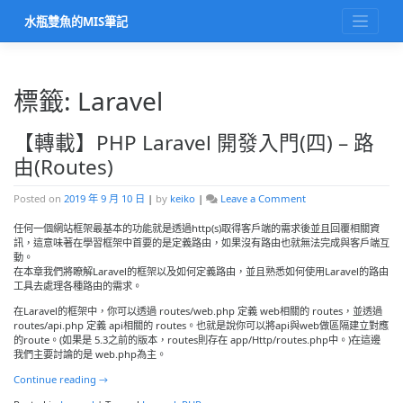
Skip
水瓶雙魚的MIS筆記
to
content
標籤:
Laravel
【轉載】PHP Laravel 開發入門(四) – 路
由(Routes)
on
Posted on
2019 年 9 月 10 日
|
by
keiko
|
Leave a Comment
【轉
載】
任何一個網站框架最基本的功能就是透過http(s)取得客戶端的需求後並且回覆相關資
PHP
訊，這意味著在學習框架中首要的是定義路由，如果沒有路由也就無法完成與客戶端互
Laravel
動。
開
在本章我們將瞭解Laravel的框架以及如何定義路由，並且熟悉如何使用Laravel的路由
發
工具去處理各種路由的需求。
入
在Laravel的框架中，你可以透過 routes/web.php 定義 web相關的 routes，並透過
門
routes/api.php 定義 api相關的 routes。也就是說你可以將api與web做區隔建立對應
(四)
的route。(如果是 5.3之前的版本，routes則存在 app/Http/routes.php中。)在這邊
–
我們主要討論的是 web.php為主。
路
由
Continue reading
→
(Routes)