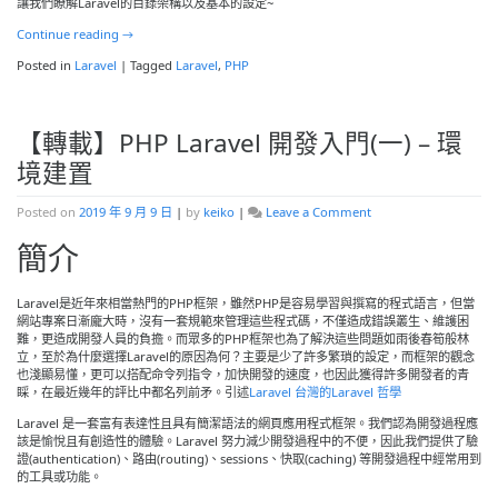
PHP
讓我們瞭解Laravel的目錄架構以及基本的設定~
Laravel
Continue reading
→
開
發
Posted in
Laravel
|
Tagged
Laravel
,
PHP
入
門
(二)
–
【轉載】PHP Laravel 開發入門(一) – 環
設
置
境建置
與
目
on
Posted on
2019 年 9 月 9 日
|
by
keiko
|
Leave a Comment
錄
【轉
架
簡介
載】
構
PHP
Laravel
開
Laravel是近年來相當熱門的PHP框架，雖然PHP是容易學習與撰寫的程式語言，但當
發
網站專案日漸龐大時，沒有一套規範來管理這些程式碼，不僅造成錯誤叢生、維護困
入
難，更造成開發人員的負擔。而眾多的PHP框架也為了解決這些問題如雨後春筍般林
門
立，至於為什麼選擇Laravel的原因為何？主要是少了許多繁瑣的設定，而框架的觀念
(一)
也淺顯易懂，更可以搭配命令列指令，加快開發的速度，也因此獲得許多開發者的青
–
睬，在最近幾年的評比中都名列前矛。引述
Laravel 台灣的Laravel 哲學
環
Laravel 是一套富有表達性且具有簡潔語法的網頁應用程式框架。我們認為開發過程應
境
該是愉悅且有創造性的體驗。Laravel 努力減少開發過程中的不便，因此我們提供了驗
建
證(authentication)、路由(routing)、sessions、快取(caching) 等開發過程中經常用到
置
的工具或功能。