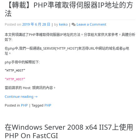
址
【轉載】PHP準確取得伺服器IP地址的方
法
on
Posted on
2019 年 6 月 28 日
|
by
keiko
|
Leave a Comment
【轉
載】
本文例項講述了PHP準確取得伺服器IP地址的方法。分享給大家供大家參考。具體分析
PHP
如下:
準
在php中,我們一般通過$_SERVER[‘HTTP_HOST’]來活得URL中網站的域名或者ip地
確
址。
取
得
php手冊中的解釋如下:
伺
服
“HTTP_HOST”
器
IP
“HTTP_HOST”
地
當前請求的 Host: 頭資訊的內容。
址
的
Continue reading
→
方
法
Posted in
PHP
|
Tagged
PHP
在Windows Server 2008 x64 IIS7上使用
PHP On FastCGI