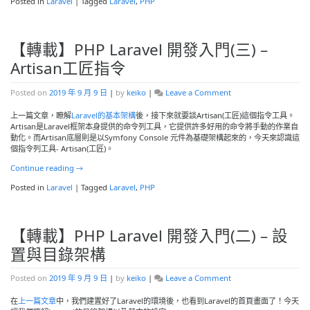
Posted in
Laravel
|
Tagged
Laravel
,
PHP
【轉載】PHP Laravel 開發入門(三) –
Artisan工匠指令
on
Posted on
2019 年 9 月 9 日
|
by
keiko
|
Leave a Comment
【轉
載】
上一篇文章，瞭解
Laravel的基本架構
後，接下來就要談Artisan(工匠)這個指令工具。
PHP
Artisan是Laravel框架本身提供的命令列工具，它提供許多好用的命令將手動的作業自
Laravel
動化。而Artisan底層則是以Symfony Console 元件為基礎架構起來的，今天來認識這
開
個指令列工具- Artisan(工匠)。
發
Continue reading
→
入
門
Posted in
Laravel
|
Tagged
Laravel
,
PHP
(三)
–
Artisan
工
【轉載】PHP Laravel 開發入門(二) – 設
匠
指
置與目錄架構
令
on
Posted on
2019 年 9 月 9 日
|
by
keiko
|
Leave a Comment
【轉
載】
在
上一篇文章
中，我們建置好了Laravel的環境後，也看到Laravel的首頁畫面了！今天