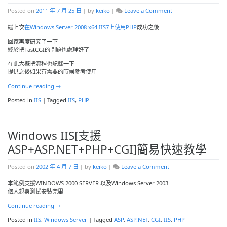
on
Posted on
2011 年 7 月 25 日
|
by
keiko
|
Leave a Comment
在
Windows
繼上次
在Windows Server 2008 x64 IIS7上使用PHP
成功之後
Server
回家再度研究了一下
2008
終於把FastCGI的問題也處理好了
x64
IIS7
在此大概把流程也記錄一下
上
提供之後如果有需要的時候參考使用
使
用
Continue reading
→
PHP
On
Posted in
IIS
|
Tagged
IIS
,
PHP
FastCGI
Windows IIS[支援
ASP+ASP.NET+PHP+CGI]簡易快速教學
on
Posted on
2002 年 4 月 7 日
|
by
keiko
|
Leave a Comment
Windows
IIS[支
本範例支援WINDOWS 2000 SERVER 以及Windows Server 2003
援
個人親身測試安裝完畢
ASP+ASP.NET+PHP+CG
Continue reading
→
簡
易
Posted in
IIS
,
Windows Server
|
Tagged
ASP
,
ASP.NET
,
CGI
,
IIS
,
PHP
快