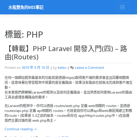
Skip
水瓶雙魚的MIS筆記
to
content
標籤:
PHP
【轉載】PHP Laravel 開發入門(四) – 路
由(Routes)
on
Posted on
2019 年 9 月 10 日
|
by
keiko
|
Leave a Comment
【轉
載】
任何一個網站框架最基本的功能就是透過http(s)取得客戶端的需求後並且回覆相關資
PHP
訊，這意味著在學習框架中首要的是定義路由，如果沒有路由也就無法完成與客戶端互
Laravel
動。
開
在本章我們將瞭解Laravel的框架以及如何定義路由，並且熟悉如何使用Laravel的路由
發
工具去處理各種路由的需求。
入
在Laravel的框架中，你可以透過 routes/web.php 定義 web相關的 routes，並透過
門
routes/api.php 定義 api相關的 routes。也就是說你可以將api與web做區隔建立對應
(四)
的route。(如果是 5.3之前的版本，routes則存在 app/Http/routes.php中。)在這邊
–
我們主要討論的是 web.php為主。
路
由
Continue reading
→
(Routes)