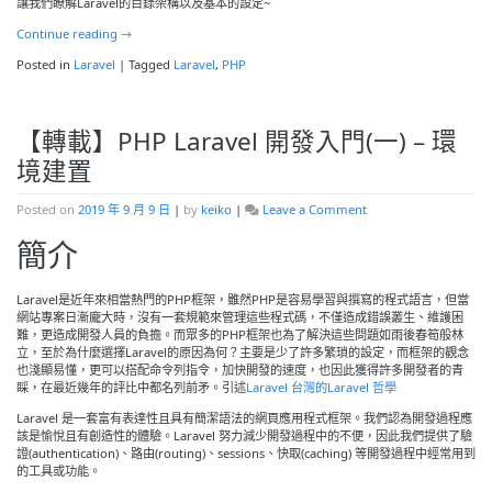
PHP
讓我們瞭解Laravel的目錄架構以及基本的設定~
Laravel
Continue reading
→
開
發
Posted in
Laravel
|
Tagged
Laravel
,
PHP
入
門
(二)
–
【轉載】PHP Laravel 開發入門(一) – 環
設
置
境建置
與
目
on
Posted on
2019 年 9 月 9 日
|
by
keiko
|
Leave a Comment
錄
【轉
架
簡介
載】
構
PHP
Laravel
開
Laravel是近年來相當熱門的PHP框架，雖然PHP是容易學習與撰寫的程式語言，但當
發
網站專案日漸龐大時，沒有一套規範來管理這些程式碼，不僅造成錯誤叢生、維護困
入
難，更造成開發人員的負擔。而眾多的PHP框架也為了解決這些問題如雨後春筍般林
門
立，至於為什麼選擇Laravel的原因為何？主要是少了許多繁瑣的設定，而框架的觀念
(一)
也淺顯易懂，更可以搭配命令列指令，加快開發的速度，也因此獲得許多開發者的青
–
睬，在最近幾年的評比中都名列前矛。引述
Laravel 台灣的Laravel 哲學
環
Laravel 是一套富有表達性且具有簡潔語法的網頁應用程式框架。我們認為開發過程應
境
該是愉悅且有創造性的體驗。Laravel 努力減少開發過程中的不便，因此我們提供了驗
建
證(authentication)、路由(routing)、sessions、快取(caching) 等開發過程中經常用到
置
的工具或功能。