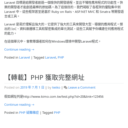
Laravel 目標是給開發者創造一個愉快的開發過程，並且不犧牲應用程式的功能性。快
樂的開發者才能創造最棒的原始碼。為了這個目的，我們竭取了各框架的優點集中到
Laravel 中，這些框架甚至是基於 Ruby on Rails、ASP.NET MVC 和 Sinatra 等開發語
言或工具。
Laravel 是易於理解且強大的，它提供了強大的工具來開發大型、穩健的應用程式。傑
出的 IoC、資料庫遷移工具和緊密集成的單元測試，這些工具賦予你構建任何應用程式
的能力。
在這個單元中，會教導讀者如何在Windows環境中開發Laravel程式。
Continue reading
→
Posted in
Laravel
|
Tagged
Laravel
,
PHP
【轉載】PHP 獲取完整網址
on
Posted on
2019 年 7 月 1 日
|
by
keiko
|
Leave a Comment
【轉
載】
假如網址列是http://www.kimo.com.tw/test.php?id=20&link=123456
PHP
Continue reading
→
獲
取
Posted in
PHP 疑難雜症
|
Tagged
PHP
完
整
網