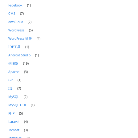
Facebook
(1)
CMS
(7)
ownCloud
(2)
WordPress
(5)
WordPress 插件
(4)
IDE工具
(1)
Android Studio
(1)
伺服器
(19)
Apache
(3)
Git
(1)
IIS
(7)
MySQL
(2)
MySQL GUI
(1)
PHP
(5)
Laravel
(4)
Tomcat
(3)